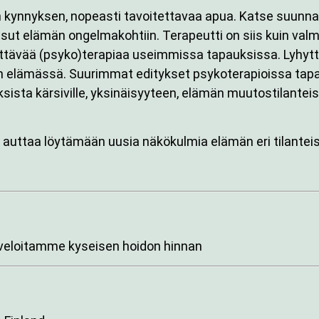
 kynnyksen, nopeasti tavoitettavaa apua. Katse suunna
aisut elämän ongelmakohtiin. Terapeutti on siis kuin val
ittävää (psyko)terapiaa useimmissa tapauksissa. Lyhytte
in elämässä. Suurimmat editykset psykoterapioissa tap
uksista kärsiville, yksinäisyyteen, elämän muutostilantei
 auttaa löytämään uusia näkökulmia elämän eri tilantei
 veloitamme kyseisen hoidon hinnan