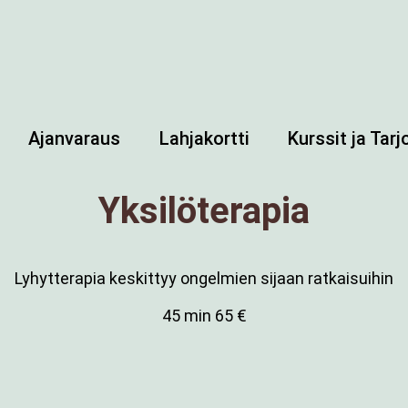
Ajanvaraus
Lahjakortti
Kurssit ja Tar
Yksilöterapia
Lyhytterapia keskittyy ongelmien sijaan ratkaisuihin
45 min
65 €