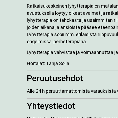
Ratkaisukeskeinen lyhytterapia on matalan
avustuksella löytyy oikeat avaimet ja ratk
lyhytterapia on tehokasta ja useimmiten ri
joiden aikana ja ansioista pääsee eteenpä
Lyhytterapia sopii mm. erilaisista riippuvu
ongelmissa, perheterapiana.
Lyhytterapia vahvistaa ja voimaannuttaa ja
Hoitajat: Tanja Soila
Peruutusehdot
Alle 24 h peruuttamattomista varauksista
Yhteystiedot