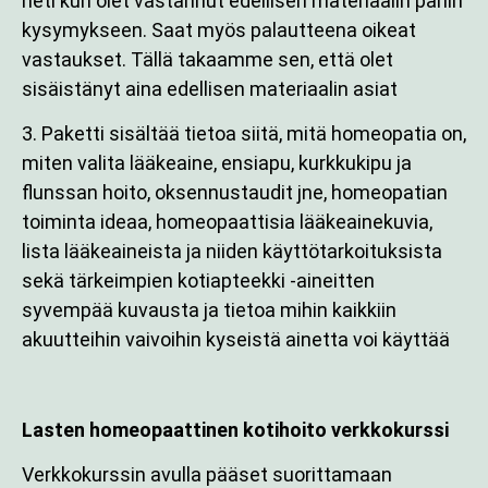
heti kun olet vastannut edellisen materiaalin pariin
kysymykseen. Saat myös palautteena oikeat
vastaukset. Tällä takaamme sen, että olet
sisäistänyt aina edellisen materiaalin asiat
3. Paketti sisältää tietoa siitä, mitä homeopatia on,
miten valita lääkeaine, ensiapu, kurkkukipu ja
flunssan hoito, oksennustaudit jne, homeopatian
toiminta ideaa, homeopaattisia lääkeainekuvia,
lista lääkeaineista ja niiden käyttötarkoituksista
sekä tärkeimpien kotiapteekki -aineitten
syvempää kuvausta ja tietoa mihin kaikkiin
akuutteihin vaivoihin kyseistä ainetta voi käyttää
Lasten homeopaattinen kotihoito verkkokurssi
Verkkokurssin avulla pääset suorittamaan