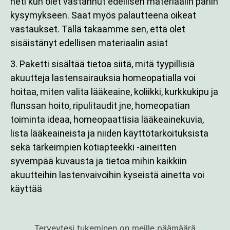
heti kun olet vastannut edellisen materiaalin pariin
kysymykseen. Saat myös palautteena oikeat
vastaukset. Tällä takaamme sen, että olet
sisäistänyt edellisen materiaalin asiat
3. Paketti sisältää tietoa siitä, mitä tyypillisiä
akuutteja lastensairauksia homeopatialla voi
hoitaa, miten valita lääkeaine, koliikki, kurkkukipu ja
flunssan hoito, ripulitaudit jne, homeopatian
toiminta ideaa, homeopaattisia lääkeainekuvia,
lista lääkeaineista ja niiden käyttötarkoituksista
sekä tärkeimpien kotiapteekki -aineitten
syvempää kuvausta ja tietoa mihin kaikkiin
akuutteihin lastenvaivoihin kyseistä ainetta voi
käyttää
Terveytesi tukeminen on meille päämäärä