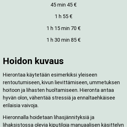
45 min 45 €
1 h 55 €
1 h 15 min 70 €
1 h 30 min 85 €
Hoidon kuvaus
Hierontaa käytetään esimerkiksi yleiseen
rentoutumiseen, kivun lievittämiseen, ummetuksen
hoitoon ja lihasten huoltamiseen. Hieronta antaa
hyvän olon, vähentää stressiä ja ennaltaehkäisee
erilaisia vaivoja.
Hieronnalla hoidetaan lihasjännityksiä ja
lihaksistossa olevia kiputiloja manuaalisen käsittelyn