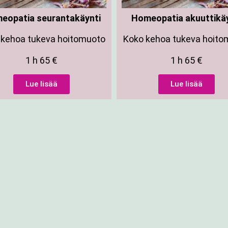
eopatia seurantakäynti
Homeopatia akuuttikäy
 kehoa tukeva hoitomuoto
Koko kehoa tukeva hoito
1 h 65 €
1 h 65 €
Lue lisää
Lue lisää