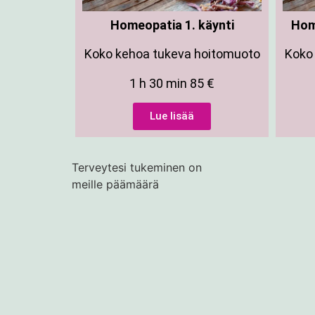
Homeopatia 1. käynti
Hom
Koko kehoa tukeva hoitomuoto
Koko
1 h 30 min 85 €
Lue lisää
Terveytesi tukeminen on
meille päämäärä