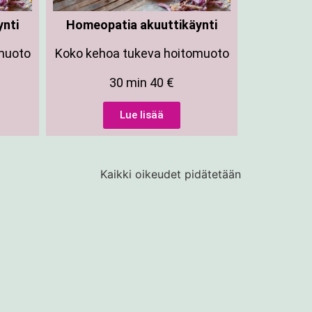
nti
Homeopatia akuuttikäynti
muoto
Koko kehoa tukeva hoitomuoto
30 min 40 €
Lue lisää
Kaikki oikeudet pidätetään